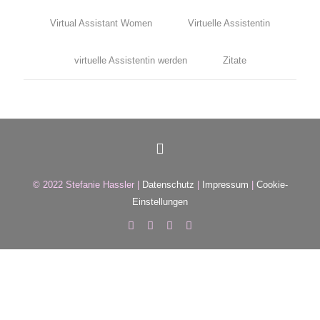
Virtual Assistant Women
Virtuelle Assistentin
Februar 11, 2020
0
virtuelle Assistentin werden
Zitate
Was bedeutet Mut?
© 2022 Stefanie Hassler |
Datenschutz
|
Impressum
|
Cookie-
Einstellungen