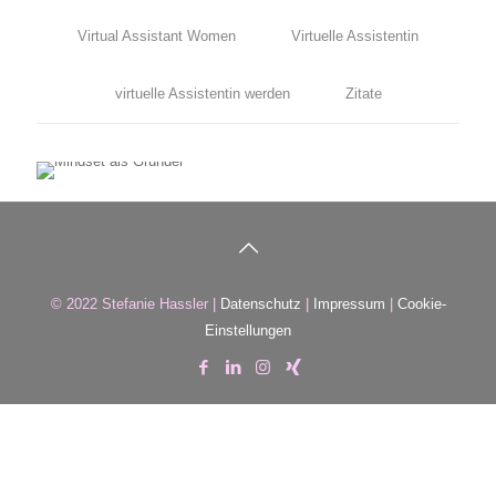
Virtual Assistant Women
Virtuelle Assistentin
Februar 11, 2020
0
November 10, 2019
virtuelle Assistentin werden
Zitate
Was bedeutet Mut?
Eine Unbekannte Welt
© 2022 Stefanie Hassler |
Datenschutz
|
Impressum
|
Cookie-
Einstellungen