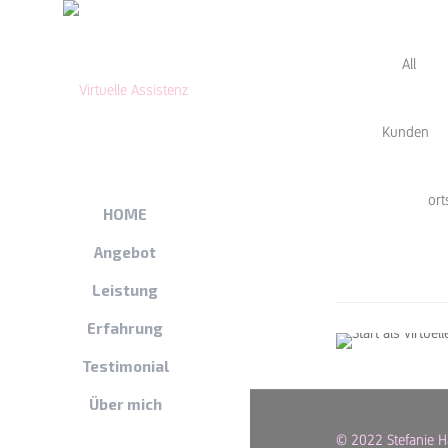
All
Kunden
Januar 2
Mein
or
HOME
als 
Angebot
Assi
Leistung
Erfahrung
Testimonial
Über mich
© 2022 Stefanie H