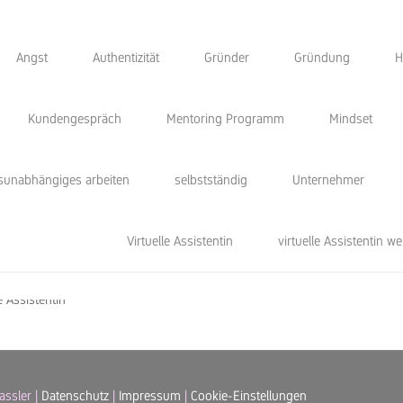
Angst
Authentizität
Gründer
Gründung
H
Kundengespräch
Mentoring Programm
Mindset
9, 2020
0
 Start
tsunabhängiges arbeiten
selbstständig
Unternehmer
virtuelle
Virtuelle Assistentin
virtuelle Assistentin w
stentin
assler |
Datenschutz
|
Impressum
|
Cookie-Einstellungen