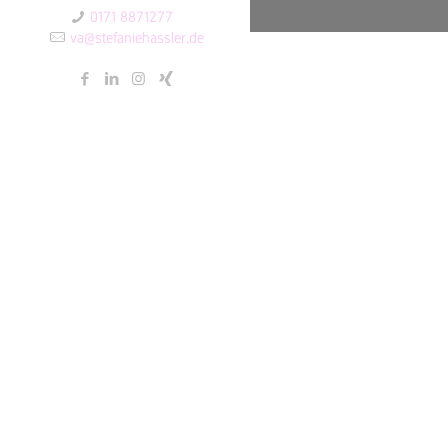
0171 8871277
va@stefaniehassler.de