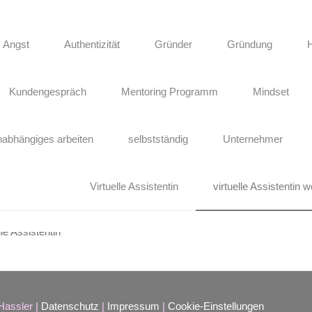
Angst
Authentizität
Gründer
Gründung
Kundengespräch
Mentoring Programm
Mindset
9, 2020
0
 Start
nabhängiges arbeiten
selbstständig
Unternehmer
virtuelle
Virtuelle Assistentin
virtuelle Assistentin 
stentin
Hassler |
Datenschutz
|
Impressum
|
Cookie-Einstellungen